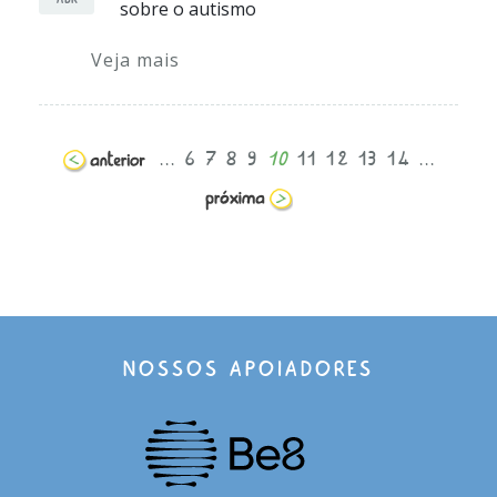
sobre o autismo
Veja mais
...
6
7
8
9
10
11
12
13
14
...
NOSSOS APOIADORES