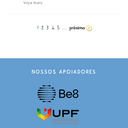
Veja mais
1
2
3
4
5
...
NOSSOS APOIADORES