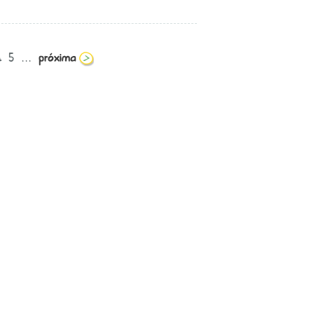
4
5
...