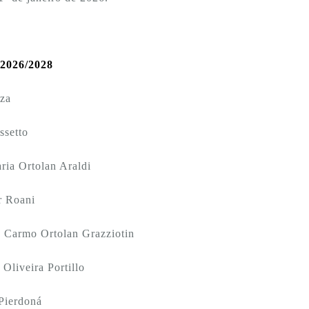
 2026/2028
uza
ssetto
aria Ortolan Araldi
ar Roani
o Carmo Ortolan Grazziotin
 Oliveira Portillo
 Pierdoná