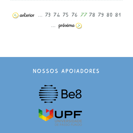
...
73
74
75
76
77
78
79
80
81
...
NOSSOS APOIADORES