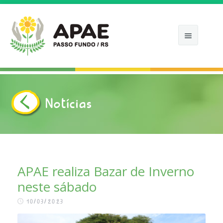
Notícias
INÍCIO
APAE
COMO ATUAMOS
APAE realiza Bazar de Inverno
neste sábado
NOTÍCIAS
10/03/2023
APOIE