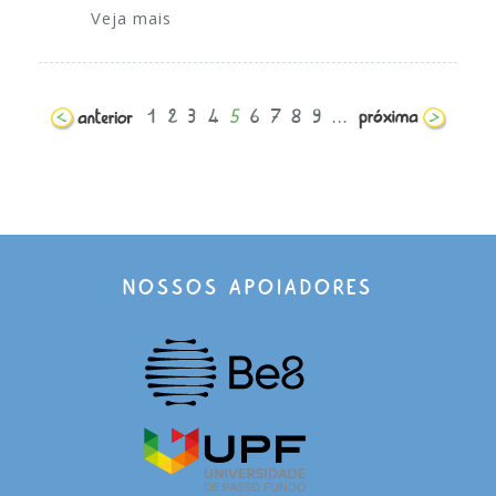
Veja mais
1
2
3
4
5
6
7
8
9
...
NOSSOS APOIADORES