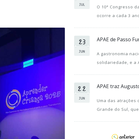
JUL
O 10° Congresso da
ocorre a cada 3 ano
23
APAE de Passo Fu
JUN
A gastronomia naci
solidariedade, e a
22
APAE traz August
JUN
Uma das atrações 
Grande do Sul, que