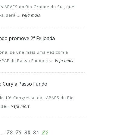
s APAES do Rio Grande do Sul, que
s, será ...
Veja mais
ndo promove 2ª Feijoada
onal se une mais uma vez com a
 APAE de Passo Fundo re...
Veja mais
o Cury a Passo Fundo
do 10° Congresso das APAES do Rio
 se...
Veja mais
...
78
79
80
81
82