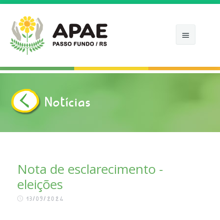
Notícias
INÍCIO
APAE
COMO ATUAMOS
Nota de esclarecimento -
eleições
NOTÍCIAS
13/09/2024
APOIE