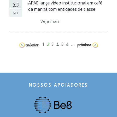
23
APAE lança vídeo institucional em café
da manhã com entidades de classe
SET
Veja mais
1
2
3
4
5
6
...
NOSSOS APOIADORES