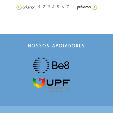
1
2
3
4
5
6
7
...
NOSSOS APOIADORES