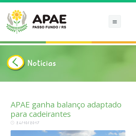
Notícias
INÍCIO
APAE
COMO ATUAMOS
APAE ganha balanço adaptado
para cadeirantes
NOTÍCIAS
24/10/2017
APOIE