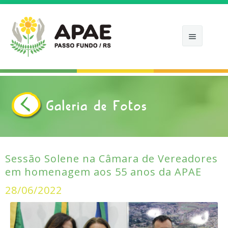
APAE
Galeria de Fotos
APOIE
COMO ATUAMOS
CALENDÁRIOS
Sessão Solene na Câmara de Vereadores
em homenagem aos 55 anos da APAE
NOTÍCIAS
28/06/2022
FOTOS
CONTATO